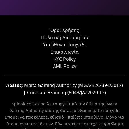
Όροι Χρήσης
Πολιτική Απορρήτου
Υπεύθυνο Παιχνίδι
Επικοινωνία
KYC Policy
AML Policy
Άδειες:
Malta Gaming Authority (MGA/B2C/394/2017)
| Curacao eGaming (8048/JAZ2020-13)
Spinoloco Casino λειτουργεί υπό την άδεια της Malta
Gaming Authority και της Curacao eGaming. Το παιχνίδι
μπορεί να προκαλέσει εθισμό - παίζετε υπεύθυνα. Μόνο για
άτομα άνω των 18 ετών. Εάν πιστεύετε ότι έχετε πρόβλημα