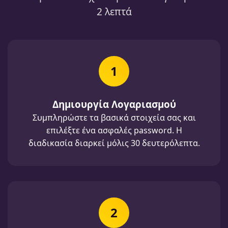
2 λεπτά
1
Δημιουργία Λογαριασμού
Συμπληρώστε τα βασικά στοιχεία σας και
επιλέξτε ένα ασφαλές password. Η
διαδικασία διαρκεί μόλις 30 δευτερόλεπτα.
2