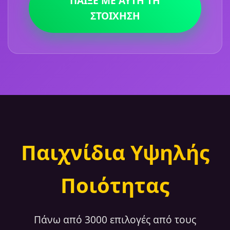
ΠΑΙΞΕ ΜΕ ΑΥΤΗ ΤΗ
ΣΤΟΙΧΗΣΗ
Παιχνίδια Υψηλής
Ποιότητας
Πάνω από 3000 επιλογές από τους