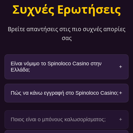
Συχνές Ερωτήσεις
Βρείτε απαντήσεις στις πιο συχνές απορίες
σας
Είναι νόμιμο το Spinoloco Casino στην
+
Ελλάδα;
Ναι, το Spinoloco Casino λειτουργεί νόμιμα με
άδειες από την Malta Gaming Authority
Πώς να κάνω εγγραφή στο Spinoloco Casino;
+
(MGA/B2C/394/2017) και την Curacao eGaming.
Οι άδειες αυτές επιτρέπουν τη νόμιμη
Η εγγραφή είναι πολύ απλή: 1) Κάντε κλικ στο
λειτουργία σε όλη την Ευρωπαϊκή Ένωση,
κουμπί "ΕΓΓΡΑΦΗ", 2) Συμπληρώστε τα βασικά
Ποιος είναι ο μπόνους καλωσορίσματος;
+
συμπεριλαμβανομένης της Ελλάδας.
στοιχεία (email, password, ημερομηνία
γέννησης), 3) Επαληθεύστε το email σας, 4) Κάντε
Προσφέρουμε 200% μπόνους στην πρώτη