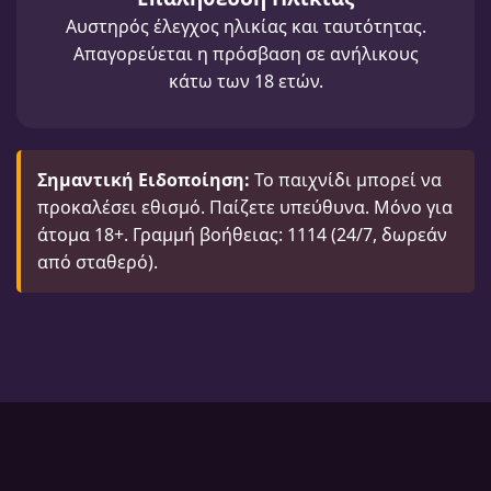
Αυστηρός έλεγχος ηλικίας και ταυτότητας.
Απαγορεύεται η πρόσβαση σε ανήλικους
κάτω των 18 ετών.
Σημαντική Ειδοποίηση:
Το παιχνίδι μπορεί να
προκαλέσει εθισμό. Παίζετε υπεύθυνα. Μόνο για
άτομα 18+. Γραμμή βοήθειας: 1114 (24/7, δωρεάν
από σταθερό).