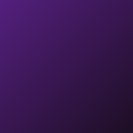
Email
support.greece@spinoloco.com
Απάντηση εντός:
2 ωρών
Στείλτε Email →
Τηλέφωνο
+30 21 1234 5678
Διαθέσιμο:
09:00 - 21:00
Καλέστε τώρα →