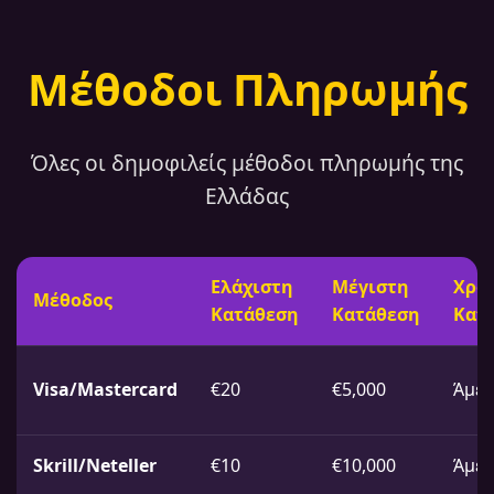
Μέθοδοι Πληρωμής
Όλες οι δημοφιλείς μέθοδοι πληρωμής της
Ελλάδας
Ελάχιστη
Μέγιστη
Χρό
Μέθοδος
Κατάθεση
Κατάθεση
Κατ
Visa/Mastercard
€20
€5,000
Άμε
Skrill/Neteller
€10
€10,000
Άμε