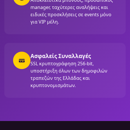
Αποκλειστικά μπόνους, προσωπικός
manager, ταχύτερες αναλήψεις και
ειδικές προσκλήσεις σε events μόνο
για VIP μέλη.
Ασφαλείς Συναλλαγές
SSL κρυπτογράφηση 256-bit,
υποστήριξη όλων των δημοφιλών
τραπεζών της Ελλάδας και
κρυπτονομισμάτων.