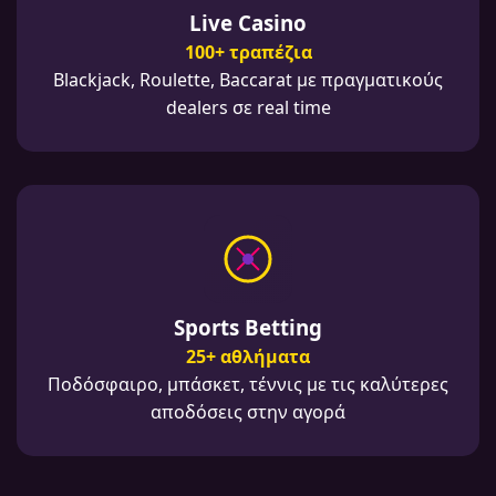
Live Casino
100+ τραπέζια
Blackjack, Roulette, Baccarat με πραγματικούς
dealers σε real time
Sports Betting
25+ αθλήματα
Ποδόσφαιρο, μπάσκετ, τέννις με τις καλύτερες
αποδόσεις στην αγορά