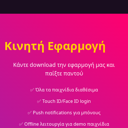
Κινητή Εφαρμογή
Κάντε download την εφαρμογή μας και
παίξτε παντού
✅ Όλα τα παιχνίδια διαθέσιμα
✅ Touch ID/Face ID login
✅ Push notifications για μπόνους
✅ Offline λειτουργία για demo παιχνίδια