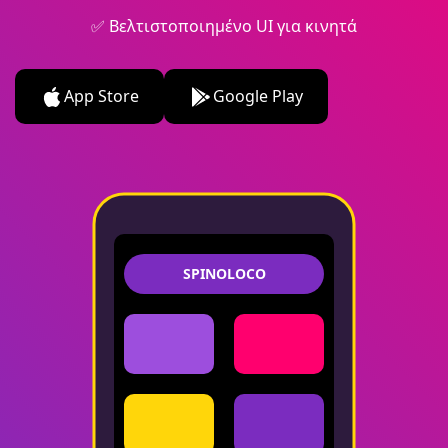
✅ Βελτιστοποιημένο UI για κινητά
App Store
Google Play
SPINOLOCO