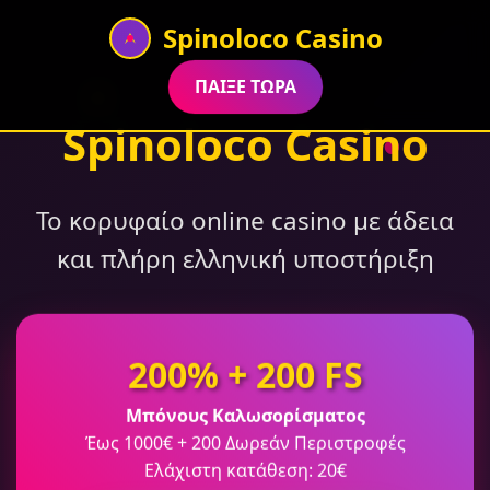
Spinoloco Casino
ΠΑΙΞΕ ΤΩΡΑ
Spinoloco Casino
Το κορυφαίο online casino με άδεια
και πλήρη ελληνική υποστήριξη
200% + 200 FS
Μπόνους Καλωσορίσματος
Έως 1000€ + 200 Δωρεάν Περιστροφές
Ελάχιστη κατάθεση: 20€